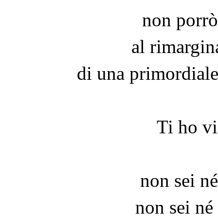
non porrò
al rimargin
di una primordial
Ti ho v
non sei n
non sei né