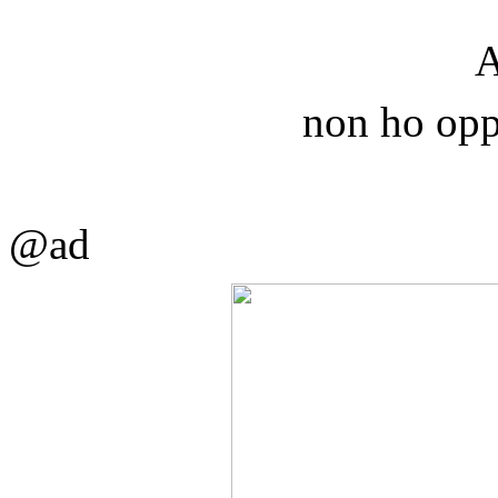
A
non ho oppo
@ad