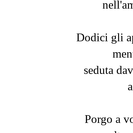
nell'a
Dodici gli a
ment
seduta dava
a
Porgo a vo