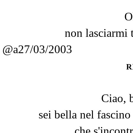
Oh
non lasciarmi t
@a27/03/2003
r
Ciao, 
sei bella nel fascino
che s'incontr