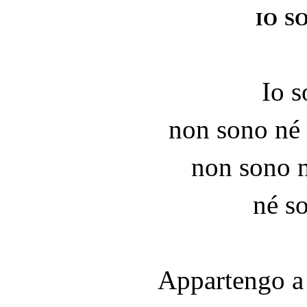
io s
Io s
non sono né
non sono n
né so
Appartengo a 