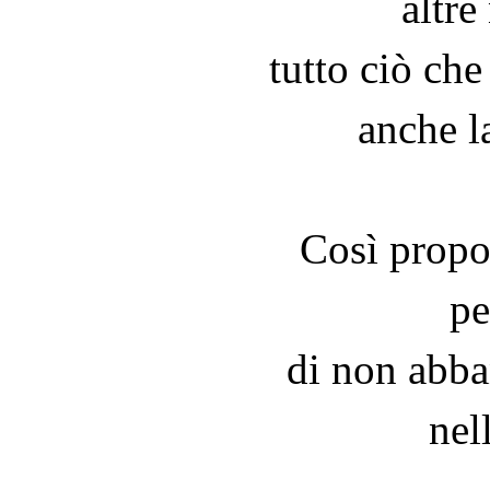
altre
tutto ciò ch
anche l
Così propo
pe
di non abba
nel