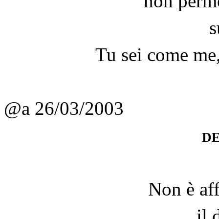
non perme
s
Tu sei come me,
@a 26/03/2003
de
Non è af
il 