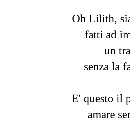
Oh Lilith, si
fatti ad 
un tr
senza la f
E' questo il 
amare sen