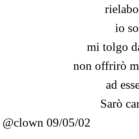
rielabo
io s
mi tolgo d
non offrirò m
ad esse
Sarò car
@clown 09/05/02