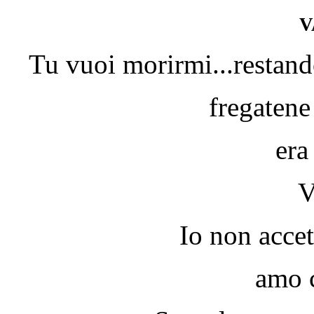
v
Tu vuoi morirmi...restando
fregatene
era
V
Io non accet
amo c