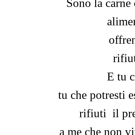
Sono la carne 
alime
offre
rifiu
E tu c
tu che potresti e
rifiuti il p
a me che non v